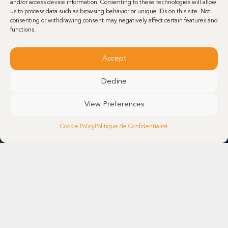
and/or access device information. Consenting to these technologies will allow
France
us to process data such as browsing behavior or unique IDs on this site. Not
Beuvry-la-forêt
consenting or withdrawing consent may negatively affect certain features and
Développement et production commerciale d’IPA à base de petites
functions.
molécules
Accept
Canada
Decline
Montreal
Développement et production commerciale d’IPA et de stéroïdes à
View Preferences
petites molécules
Nous contacter
Cookie Policy
Politique de Confidentialité
France
Dunkerque
Minakem Production commerciale d’API à petites molécules
Belgium