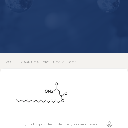
ACCUEIL
SODIUM STEARYL FUMARATE GMP
By clicking on the molecule you can move it.