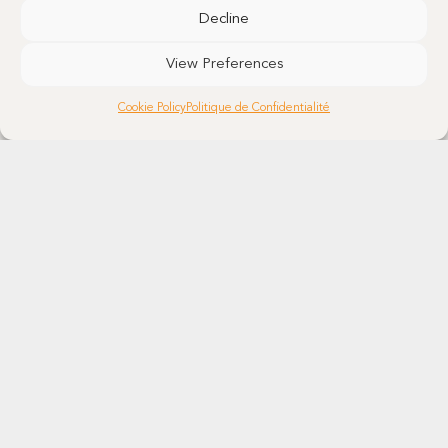
Decline
View Preferences
Cookie Policy
Politique de Confidentialité
Notre histoire
Services CDMO
Nos missions et valeurs
API Portfolio
Nos sites
Sciences analytiques
Chaîne d’approvisionnement
Technologies
HSE et développement durable
Actualités et événements
Cybersécurité
Politique de confidentialité
Qualité et affaires réglementaires