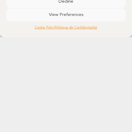
Decline
View Preferences
Details
Cookie Policy
Politique de Confidentialité
Vinorelbine tartrate API
CAS N°
125317-39-7
Details