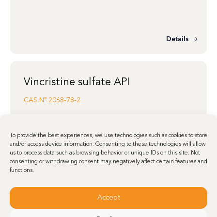
Details
Vincristine sulfate API
CAS N°
2068-78-2
To provide the best experiences, we use technologies such as cookies to store
Details
and/or access device information. Consenting to these technologies will allow
us to process data such as browsing behavior or unique IDs on this site. Not
consenting or withdrawing consent may negatively affect certain features and
functions.
Vindesine sulfate API
Accept
CAS N°
53643-48-4