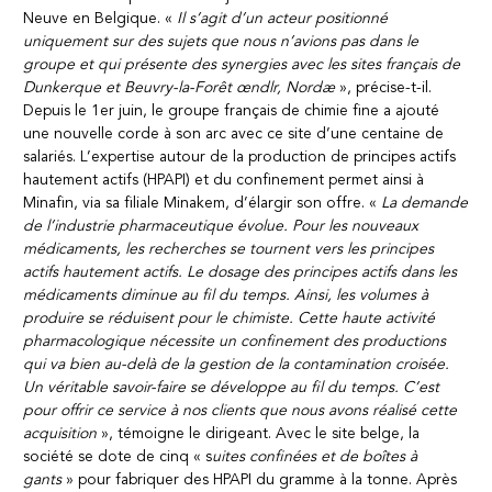
Neuve en Belgique. «
Il s’agit d’un acteur positionné
uniquement sur des sujets que nous n’avions pas dans le
groupe et qui présente des synergies avec les sites français de
Dunkerque et Beuvry-la-Forêt œndlr, Nordæ
», précise-t-il.
Depuis le 1er juin, le groupe français de chimie fine a ajouté
une nouvelle corde à son arc avec ce site d’une centaine de
salariés. L’expertise autour de la production de principes actifs
hautement actifs (HPAPI) et du confinement permet ainsi à
Minafin, via sa filiale Minakem, d’élargir son offre. «
La demande
de l’industrie pharmaceutique évolue. Pour les nouveaux
médicaments, les recherches se tournent vers les principes
actifs hautement actifs. Le dosage des principes actifs dans les
médicaments diminue au fil du temps. Ainsi, les volumes à
produire se réduisent pour le chimiste. Cette haute activité
pharmacologique nécessite un confinement des productions
qui va bien au-delà de la gestion de la contamination croisée.
Un véritable savoir-faire se développe au fil du temps. C’est
pour offrir ce service à nos clients que nous avons réalisé cette
acquisition
», témoigne le dirigeant. Avec le site belge, la
société se dote de cinq « s
uites confinées et de boîtes à
gants
» pour fabriquer des HPAPI du gramme à la tonne. Après